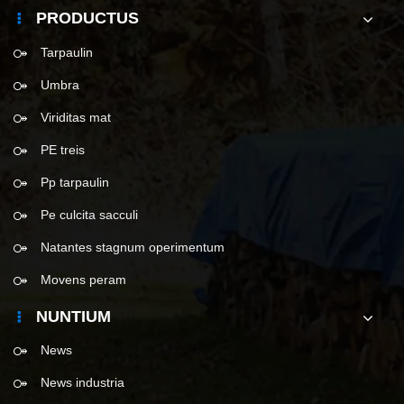
PRODUCTUS
Tarpaulin
Umbra
Viriditas mat
PE treis
Pp tarpaulin
Pe culcita sacculi
Natantes stagnum operimentum
Movens peram
NUNTIUM
News
News industria