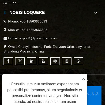
Faq
NOBIS LOQUERE
Phone:
+86-15563666693
Mobile:
+86-15563666693
E-mail:
export1@jincangtarp.com
Oratio:Chaoyi Industrial Park, Zaoyuan Urbs, Linyi urbs,
Shandong Provincia, China
X
Links
|
Sitemap
|
RSS
|
XML
|
Privacy Policy
Crusulis utimur ut meliorem experientiam
pasco tibi praebeamus, situm negotiationis et
Copyright © 2025 Linyi Jincang Plastic Products Co., Ltd.
personalize contentus analyse. Hoc situ
All Rights Reserved.
utendo, ad nostrum crustulorum usum