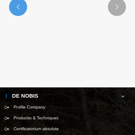


Estne lux Pietas PE Tarpaulin Most Cost-
Efficax Protective Covering for Quotidie
Usus?
View More >>
DE NOBIS
Profile Company
Productio & Techniques
Certificatorium absolute