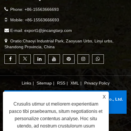
Phone:
+86-15563666693
Mobile:
+86-15563666693
E-mail:
export1@jincangtarp.com
Oratio:Chaoyi Industrial Park, Zaoyuan Urbs, Linyi urbs,
Shandong Provincia, China
Links
|
Sitemap
|
RSS
|
XML
|
Privacy Policy
X
Copyright © 2025 Linyi Jincang Plastic Products Co., Ltd.
Crusulis utimur ut meliorem experientiam
All Rights Reserved.
pasco tibi praebeamus, situm negotiationis et
personalize contentus analyse. Hoc situ
utendo, ad nostrum crustulorum usum