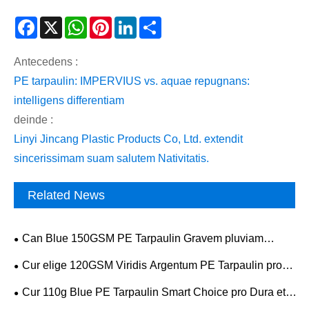
Facebook
X
WhatsApp
Pinterest
LinkedIn
Share
Antecedens :
PE tarpaulin: IMPERVIUS vs. aquae repugnans:
intelligens differentiam
deinde :
Linyi Jincang Plastic Products Co, Ltd. extendit
sincerissimam suam salutem Nativitatis.
Related News
Can Blue 150GSM PE Tarpaulin Gravem pluviam
sustinere?
Cur elige 120GSM Viridis Argentum PE Tarpaulin pro
certae protectionis Outdoor?
Cur 110g Blue PE Tarpaulin Smart Choice pro Dura et