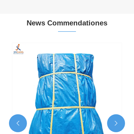
News Commendationes
Quid Conditions ut altus qualis PE Tarpaulin
habere?
View More >>

