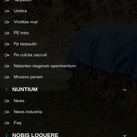
Umbra
Viriditas mat
PE treis
Pp tarpaulin
Pe culcita sacculi
Natantes stagnum operimentum
Movens peram
NUNTIUM
News
News industria
Faq
NOBIS LOQUERE